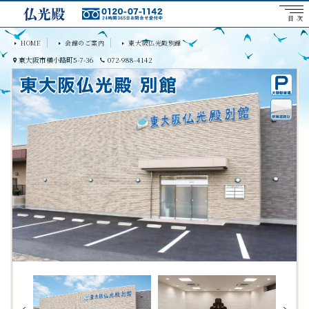
目 次
HOME
会館のご案内
東大阪仏光殿別館
東大阪市横小路町5-7-36
072-988-4142