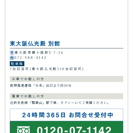
東大阪仏光殿 別館
東大阪市横小路町
5-7-36
072-988-4142
駐車場
7台収容可
(東大阪仏光殿120台収容可)
お車でお越しの方
阪神高速道路「水走」出口より
約10分
電車でお越しの方
近鉄奈良線「瓢箪山」駅下車、
タクシーにてご来館ください。