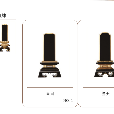
位牌
春日
勝美
NO, 1