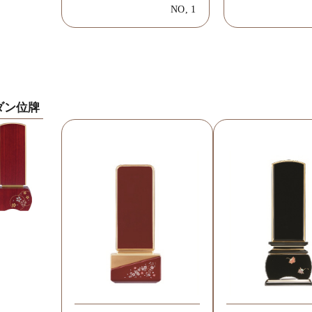
NO, 1
ダン位牌