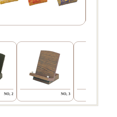
ラメ過
NO, 2
NO, 3