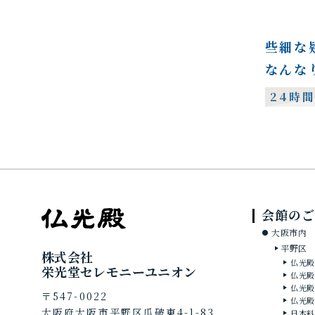
些細な
なんな
24時
会館のご
大阪市内
平野区
株式会社
仏光殿
栄光堂セレモニーユニオン
仏光殿
仏光殿
〒547-0022
仏光殿
大阪府大阪市平野区瓜破東4-1-83
日本