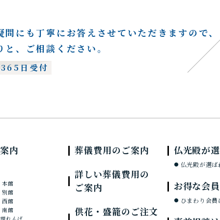
疑問にも
丁寧に
お答えさせて
いただきますので、
りと、
ご相談ください。
間365日受付
案内
葬儀費用のご案内
仏光殿が
仏光殿が選ば
詳しい葬儀費用の
 本館
お得な会
ご案内
 別館
ひまわり会員
 西館
供花・盛籠のご注文
 南館
料理れんげ