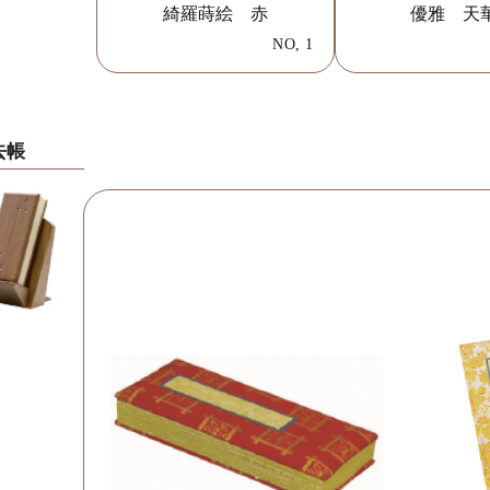
綺羅蒔絵 赤
優雅 天
NO, 1
去帳