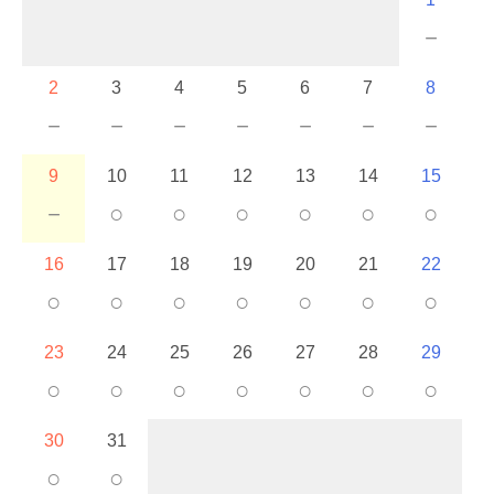
－
2
3
4
5
6
7
8
－
－
－
－
－
－
－
9
10
11
12
13
14
15
－
○
○
○
○
○
○
16
17
18
19
20
21
22
○
○
○
○
○
○
○
23
24
25
26
27
28
29
○
○
○
○
○
○
○
30
31
○
○